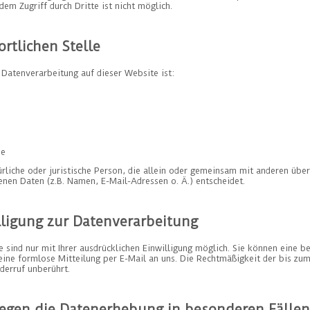
dem Zugriff durch Dritte ist nicht möglich.
rtlichen Stelle
e Datenverarbeitung auf dieser Website ist:
de
türliche oder juristische Person, die allein oder gemeinsam mit anderen übe
en Daten (z.B. Namen, E-Mail-Adressen o. Ä.) entscheidet.
lligung zur Datenverarbeitung
sind nur mit Ihrer ausdrücklichen Einwilligung möglich. Sie können eine ber
 eine formlose Mitteilung per E-Mail an uns. Die Rechtmäßigkeit der bis zu
derruf unberührt.
egen die Datenerhebung in besonderen Fällen