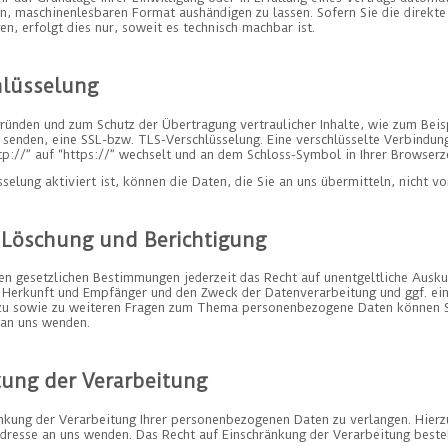
en, maschinenlesbaren Format aushändigen zu lassen. Sofern Sie die direkt
n, erfolgt dies nur, soweit es technisch machbar ist.
hlüsselung
gründen und zum Schutz der Übertragung vertraulicher Inhalte, wie zum Beis
r senden, eine SSL-bzw. TLS-Verschlüsselung. Eine verschlüsselte Verbindun
p://” auf “https://” wechselt und an dem Schloss-Symbol in Ihrer Browserze
elung aktiviert ist, können die Daten, die Sie an uns übermitteln, nicht v
 Löschung und Berichtigung
n gesetzlichen Bestimmungen jederzeit das Recht auf unentgeltliche Ausku
Herkunft und Empfänger und den Zweck der Datenverarbeitung und ggf. ein 
rzu sowie zu weiteren Fragen zum Thema personenbezogene Daten können Sie
an uns wenden.
kung der Verarbeitung
änkung der Verarbeitung Ihrer personenbezogenen Daten zu verlangen. Hierzu
esse an uns wenden. Das Recht auf Einschränkung der Verarbeitung besteh