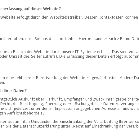
atenerfassung auf dieser Website?
r Website erfolgt durch den Websitebetreiber. Dessen Kontaktdaten können
ch erhoben, dass Sie uns diese mitteilen. Hierbei kann es sich z.B. um Date
beim Besuch der Website durch unsere IT-Systeme erfasst. Das sind vor al
der Uhrzeit des Seitenaufrufs). Die Erfassung dieser Daten erfolgt automa
um eine fehlerfreie Bereitstellung der Website zu gewährleisten. Andere D
en.
h Ihrer Daten?
entgeltlich Auskunft über Herkunft, Empfänger und Zweck Ihrer gespeicher
 Recht, die Berichtigung, Sperrung oder Löschung dieser Daten zu verlangen
e sich jederzeit unter der im Impressum angegebenen Adresse an uns wende
gen Aufsichtsbehörde zu.
nter bestimmten Umständen die Einschränkung der Verarbeitung Ihrer per
en Sie der Datenschutzerklärung unter „Recht auf Einschränkung der Verarb