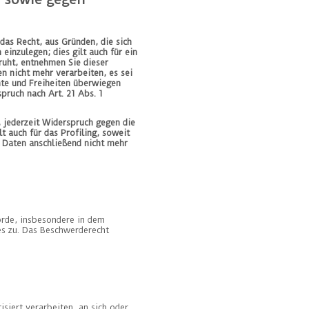
das Recht, aus Gründen, die sich
inzulegen; dies gilt auch für ein
ruht, entnehmen Sie dieser
 nicht mehr verarbeiten, es sei
hte und Freiheiten überwiegen
ruch nach Art. 21 Abs. 1
 jederzeit Widerspruch gegen die
 auch für das Profiling, soweit
 Daten anschließend nicht mehr
örde, insbesondere in dem
es zu. Das Beschwerderecht
isiert verarbeiten, an sich oder