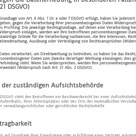
 21 DSGVO)
undlage von Art. 6 Abs. 1 lit. e oder f DSGVO erfolgt, haben Sie jederzeit 
rgeben, gegen die Verarbeitung Ihrer personenbezogenen Daten Widerspruch e
s Profiling. Die jeweilige Rechtsgrundlage, auf denen eine Verarbeitung be
iderspruch einlegen, werden wir Ihre betroffenen personenbezogenen Daten
zwürdige Gründe für die Verarbeitung nachweisen, die Ihre Interessen, Rec
Geltendmachung, Ausübung oder Verteidigung von Rechtsansprüchen (Widersp
ten verarbeitet, um Direktwerbung zu betreiben, so haben Sie das Recht,
rsonenbezogener Daten zum Zwecke derartiger Werbung einzulegen; dies gilt
Verbindung steht. Wenn Sie widersprechen, werden Ihre personenbezogenen
rwendet (Widerspruch nach Art. 21 Abs. 2 DSGVO).
 der zuständigen Aufsichtsbehörde
 DSGVO steht den Betroffenen ein Beschwerderecht bei einer Aufsichtsbeh
 Aufenthalts, ihres Arbeitsplatzes oder des Orts des mutmaßlichen Verstoß
 verwaltungsrechtlicher oder gerichtlicher Rechtsbehelfe.
tragbarkeit
ir auf Grundlage Ihrer Einwilligung oder in Erfüllung eines Vertrags automat