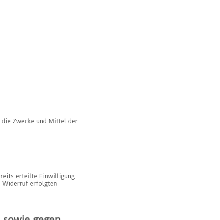
r die Zwecke und Mittel der
eits erteilte Einwilligung
m Widerruf erfolgten
 sowie gegen