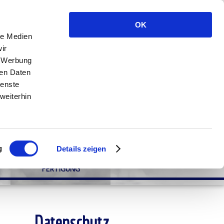
OK
le Medien
ir
, Werbung
ren Daten
ienste
weiterhin
g
Details zeigen
FERTIGUNG
Datenschutz