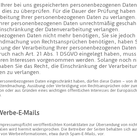
t Ihrer bei uns gespeicherten personenbezogenen Daten
m dies zu überprüfen. Für die Dauer der Prüfung haben 
rbeitung Ihrer personenbezogenen Daten zu verlangen.
Ihrer personenbezogenen Daten unrechtmäßig geschah 
Einschränkung der Datenverarbeitung verlangen.
bezogenen Daten nicht mehr benötigen, Sie sie jedoch
ndmachung von Rechtsansprüchen benötigen, haben Sie
kung der Verarbeitung Ihrer personenbezogenen Daten 
ruch nach Art. 21 Abs. 1 DSGVO eingelegt haben, mus
eren Interessen vorgenommen werden. Solange noch ni
haben Sie das Recht, die Einschränkung der Verarbeitun
n zu verlangen.
personenbezogenen Daten eingeschränkt haben, dürfen diese Daten – von i
Geltendmachung, Ausübung oder Verteidigung von Rechtsansprüchen oder zum
son oder aus Gründen eines wichtigen öffentlichen Interesses der Europäisc
.
Werbe-E-Mails
pressumspflicht veröffentlichten Kontaktdaten zur Übersendung von nicht
en wird hiermit widersprochen. Die Betreiber der Seiten behalten sich ausd
g von Werbeinformationen, etwa durch Spam-E-Mails, vor.